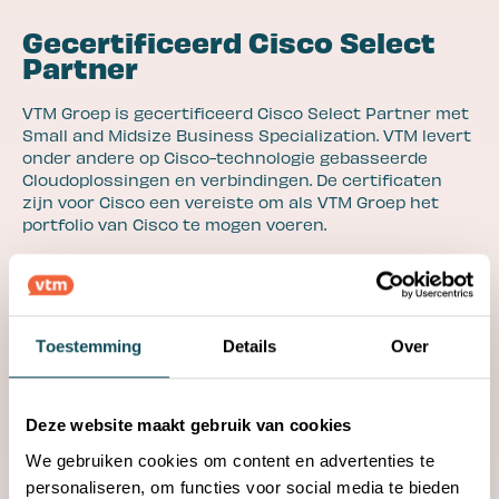
Klantverhalen
Gecertificeerd Cisco Select
Partner
Wij willen altijd beter. Daarom luisteren we
aandachtig naar wat onze klanten zeggen.
Applaus is mooi, maar van gerichte feedback
VTM Groep is gecertificeerd Cisco Select Partner met
gaan onze harten sneller kloppen. Het betekent
Small and Midsize Business Specialization. VTM levert
dat we weer kunnen groeien. En daar doen we
onder andere op Cisco-technologie gebasseerde
het voor. Ook weten wat onze klanten zeggen?
Cloudoplossingen en verbindingen. De certificaten
zijn voor Cisco een vereiste om als VTM Groep het
Lees meer
portfolio van Cisco te mogen voeren.
Met deze Cisco certificering laat VTM Groep zien de
Klantcases
juiste specialistische kennis in huis te hebben en te
Klantpraat
voldoen aan de strenge eisen die Cisco stelt aan
partners. “De juiste partnercertificering is voor ons
Toestemming
Details
Over
belangrijk in onze groeistrategie op het gebied van ICT.
Het is de bevestiging van de kwaliteit die wij leveren
Bijpraten
aan onze klant,” aldus Joeri Schnetz, operationeel
directeur bij de VTM Groep.
Deze website maakt gebruik van cookies
Wij praten je graag bij over IT met blogs,
De juiste kennis van technologie is essentieel.
We gebruiken cookies om content en advertenties te
kennissesies en whitepapers!
Bijvoorbeeld op het gebied van Cloud-dienstverlening,
personaliseren, om functies voor social media te bieden
wat een grote rol speelt bij steeds meer van onze