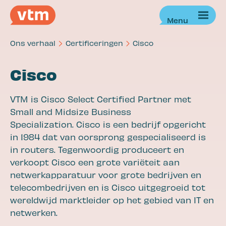
Ons verhaal
Certificeringen
Cisco
Cisco
Diensten
VTM is Cisco Select Certified Partner met
Of jij nou veilig , samen of slim wil werken: Wij
Small and Midsize Business
zijn de IT-partner die het voor jou regelt!
Specialization. Cisco is een bedrijf opgericht
Werken
in 1984 dat van oorsprong gespecialiseerd is
Veilig werken
in routers. Tegenwoordig produceert en
Slim werken
verkoopt Cisco een grote variëteit aan
Samenwerken
netwerkapparatuur voor grote bedrijven en
Verbinden
Leren
telecombedrijven en is Cisco uitgegroeid tot
Tv kijken
wereldwijd marktleider op het gebied van IT en
netwerken.