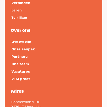
Verbinden
Leren
Statusdashboard
Tv kijken
Klantportaal
Contact & Support
Over ons
Wie we zijn
Onze aanpak
Partners
Ons team
Vacatures
VTM praat
Adres
Honderdland 190
2676 LT
Maasdijk