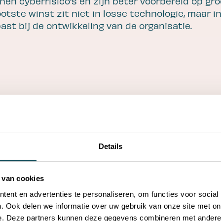
einen cyberrisico's en zijn beter voorbereid op gr
ootste winst zit niet in losse technologie, maar in
past bij de ontwikkeling van de organisatie.
ijkste inzichten
ast onderdeel van de dagelijkse bedrijfsvoering.
Details
 vraagt om een proactieve aanpak.
tisering bespaart tijd en voorkomt fouten.
 ICT-strategie zorgt ervoor dat technologie blijft
 van cookies
ie.
ent en advertenties te personaliseren, om functies voor social
aar werk altijd vanuit een plan voor de lange term
. Ook delen we informatie over uw gebruik van onze site met on
e. Deze partners kunnen deze gegevens combineren met andere i