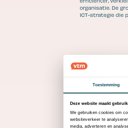
efficiënter, verkl
organisatie. De gr
ICT-strategie die 
Belangr
AI wordt een v
Toestemming
Cybersecurity
Slimme automa
Een duidelijke
Deze website maakt gebruik
jouw organisat
We gebruiken cookies om cont
Begin klein, m
websiteverkeer te analyseren
media, adverteren en analys