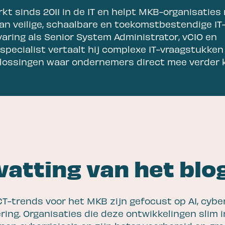
rkt sinds 2011 in de IT en helpt MKB-organisaties
an veilige, schaalbare en toekomstbestendige I
varing als Senior System Administrator, vCIO en
specialist vertaalt hij complexe IT-vraagstukken
lossingen waar ondernemers direct mee verder 
atting van het blo
CT-trends voor het MKB zijn gefocust op AI, cybe
ing. Organisaties die deze ontwikkelingen slim 