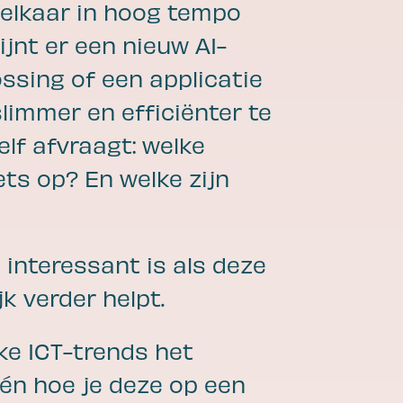
elkaar in hoog tempo
ijnt er een nieuw AI-
ossing of een applicatie
slimmer en efficiënter te
elf afvraagt: welke
ets op? En welke zijn
 interessant is als deze
Ons verhaal
k verder helpt.
lke ICT-trends het
Aangenaam, VTM. Lees hier meer
over wie we zijn en waar we
én hoe je deze op een
energie van krijgen.