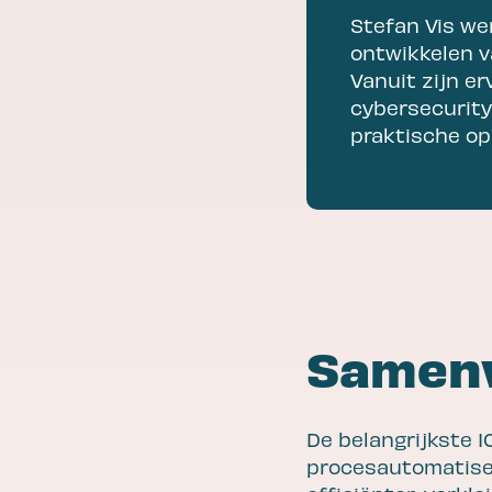
Stefan Vis we
ontwikkelen v
Vanuit zijn er
cybersecurity
praktische op
Samenv
De belangrijkste I
procesautomatiser