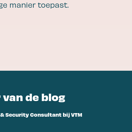
e manier toepast.
Lees meer
Wie we zijn
Onze aanpak
Partners
Ons team
Certificeringen
 van de blog
 & Security Consultant bij VTM