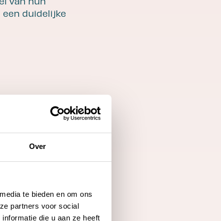
oei van hun
 een duidelijke
Over
 aansluiten op
 media te bieden en om ons
ijn.
ze partners voor social
nformatie die u aan ze heeft