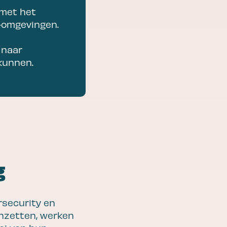
 met het
T-omgevingen.
 naar
kunnen.
g
rsecurity en
inzetten, werken