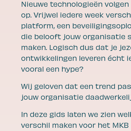
Slim werken
Nieuwe technologieën volgen 
Samenwerken
op. Vrijwel iedere week versch
Verbinden
Leren
platform, een beveiligingsopl
Tv kijken
die belooft jouw organisatie 
maken. Logisch dus dat je jez
ontwikkelingen leveren écht i
vooral een hype?
Wij geloven dat een trend pas
Bijpraten
jouw organisatie daadwerkelij
In deze gids laten we zien we
Wij praten je graag bij over IT
met blogs, kennissesies en
verschil maken voor het MKB 
whitepapers!