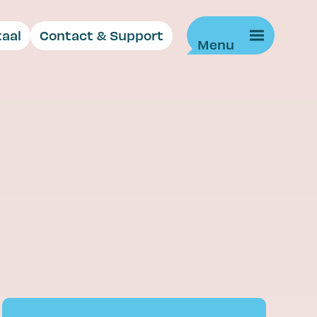
taal
Contact & Support
Klantverhalen
Wij willen altijd beter. Daarom
luisteren we aandachtig naar
wat onze klanten zeggen.
Applaus is mooi, maar van
gerichte feedback gaan onze
harten sneller kloppen. Het
betekent dat we weer kunnen