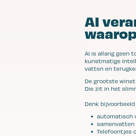
AI vera
waarop
AI is allang geen
kunstmatige intel
vatten en terugk
De grootste winst 
Die zit in het sli
Denk bijvoorbeeld
automatisch 
samenvatten v
Telefoontjes 