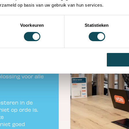
erzameld op basis van uw gebruik van hun services.
Voorkeuren
Statistieken
trends
lossing voor alle
esteren in de
iet op orde is.
ke
niet goed