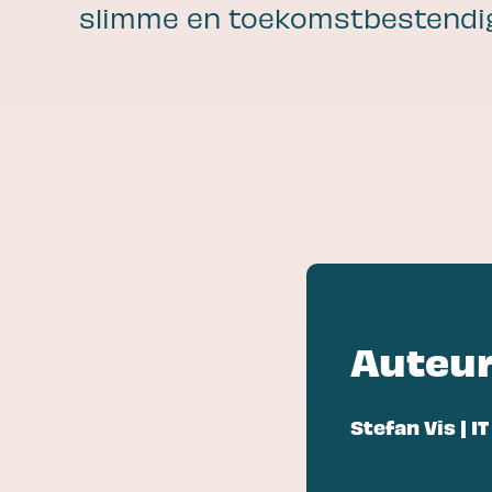
slimme en toekomstbestendig
Lees meer
Kennissessies
Blogs
Whitepapers
Auteur
test
Stefan Vis |
IT
Lees meer