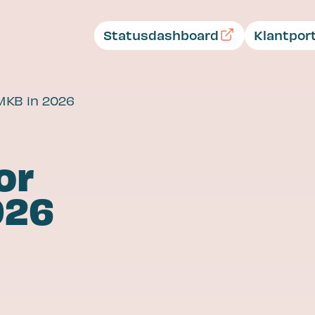
Statusdashboard
Klantpor
 MKB in 2026
or
026