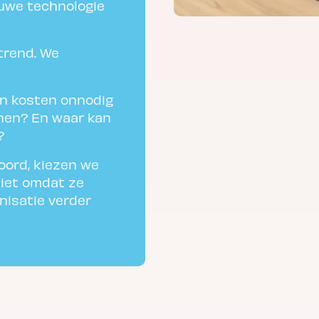
uwe technologie
trend. We
en kosten onnodig
einen? En waar kan
?
oord, kiezen we
Niet omdat ze
nisatie verder