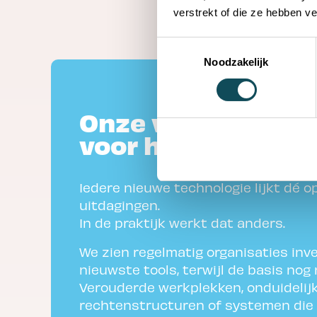
verstrekt of die ze hebben v
Toestemmingsselectie
Noodzakelijk
Onze visie op ICT 
voor het MKB
Iedere nieuwe technologie lijkt dé op
uitdagingen.
In de praktijk werkt dat anders.
We zien regelmatig organisaties inv
nieuwste tools, terwijl de basis nog n
Verouderde werkplekken, onduidelij
rechtenstructuren of systemen die 