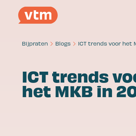
Bijpraten
Blogs
ICT trends voor het
Diensten
ICT trends vo
het MKB in 2
Of jij nou veilig , samen of slim wil
werken: Wij zijn de IT-partner die het
voor jou regelt!
Werken
Veilig werken